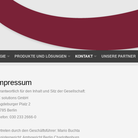
GIE
PRODUKTE UND LÖSUNGEN
KONTAKT
UNSERE PARTNER
mpressum
rantwortlich für den Inhalt und Sitz der Gesellschaft:
 solutions GmbH
gdeburger Platz 2
785 Berlin
lefon: 030 233 2666-0
rtreten durch den Geschäftsführer: Mario Buchta
gistergericht: Amtsgericht Berlin Charlottenburg