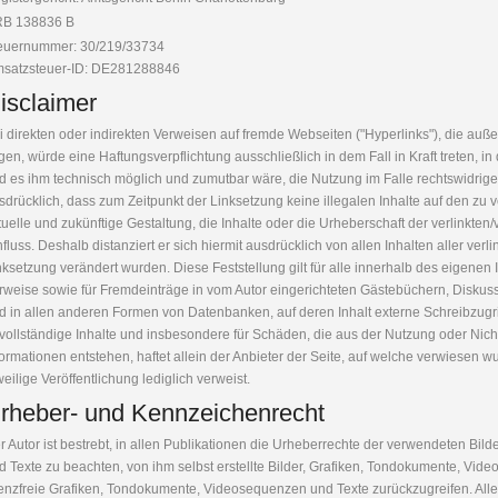
B 138836 B
euernummer: 30/219/33734
satzsteuer-ID: DE281288846
isclaimer
i direkten oder indirekten Verweisen auf fremde Webseiten ("Hyperlinks"), die au
egen, würde eine Haftungsverpflichtung ausschließlich in dem Fall in Kraft treten, i
d es ihm technisch möglich und zumutbar wäre, die Nutzung im Falle rechtswidriger I
sdrücklich, dass zum Zeitpunkt der Linksetzung keine illegalen Inhalte auf den zu 
tuelle und zukünftige Gestaltung, die Inhalte oder die Urheberschaft der verlinkten/
nfluss. Deshalb distanziert er sich hiermit ausdrücklich von allen Inhalten aller verl
nksetzung verändert wurden. Diese Feststellung gilt für alle innerhalb des eigenen
rweise sowie für Fremdeinträge in vom Autor eingerichteten Gästebüchern, Diskussi
d in allen anderen Formen von Datenbanken, auf deren Inhalt externe Schreibzugriff
vollständige Inhalte und insbesondere für Schäden, die aus der Nutzung oder Nic
formationen entstehen, haftet allein der Anbieter der Seite, auf welche verwiesen wu
weilige Veröffentlichung lediglich verweist.
rheber- und Kennzeichenrecht
r Autor ist bestrebt, in allen Publikationen die Urheberrechte der verwendeten Bi
d Texte zu beachten, von ihm selbst erstellte Bilder, Grafiken, Tondokumente, Vid
zenzfreie Grafiken, Tondokumente, Videosequenzen und Texte zurückzugreifen. All