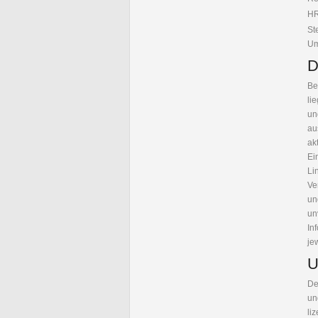
HR
St
Um
D
Be
li
un
au
ak
Ei
Li
Ve
un
un
In
je
U
De
un
li