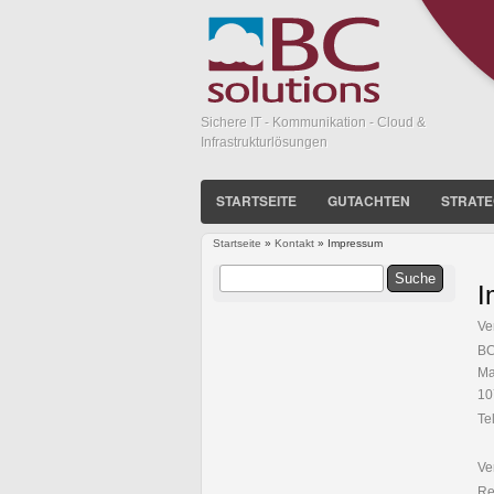
Sichere IT - Kommunikation - Cloud &
Infrastrukturlösungen
STARTSEITE
GUTACHTEN
STRATE
Startseite
»
Kontakt
» Impressum
Sie sind hier
Suche
I
Suchformular
Ve
BC
Ma
10
Te
Ve
Re